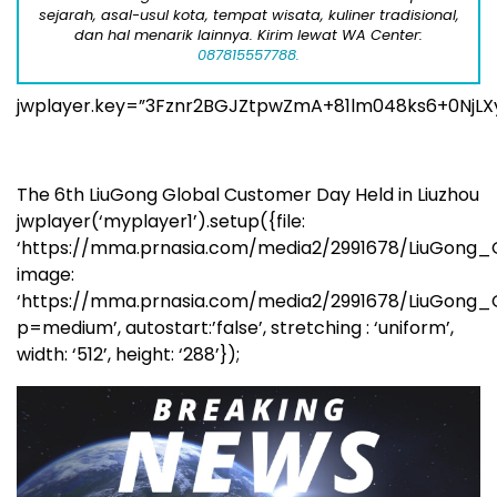
sejarah, asal-usul kota, tempat wisata, kuliner tradisional,
dan hal menarik lainnya. Kirim lewat WA Center:
087815557788.
jwplayer.key=”3Fznr2BGJZtpwZmA+81lm048ks6+0NjLX
The 6th LiuGong Global Customer Day Held in Liuzhou
jwplayer(‘myplayer1’).setup({file:
‘https://mma.prnasia.com/media2/2991678/LiuGong
image:
‘https://mma.prnasia.com/media2/2991678/LiuGon
p=medium’, autostart:’false’, stretching : ‘uniform’,
width: ‘512’, height: ‘288’});