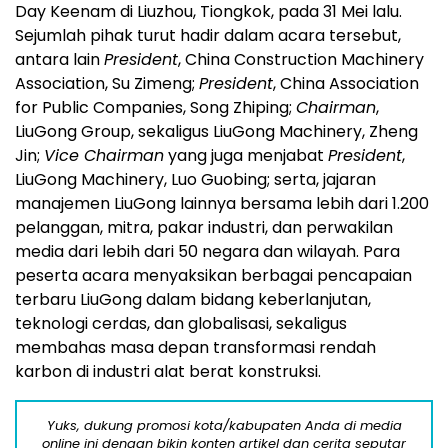
Day Keenam di Liuzhou, Tiongkok, pada 31 Mei lalu.
Sejumlah pihak turut hadir dalam acara tersebut,
antara lain
President
, China Construction Machinery
Association, Su Zimeng;
President
, China Association
for Public Companies, Song Zhiping;
Chairman
,
LiuGong Group, sekaligus LiuGong Machinery, Zheng
Jin;
Vice Chairman
yang juga menjabat
President
,
LiuGong Machinery, Luo Guobing; serta, jajaran
manajemen LiuGong lainnya bersama lebih dari 1.200
pelanggan, mitra, pakar industri, dan perwakilan
media dari lebih dari 50 negara dan wilayah. Para
peserta acara menyaksikan berbagai pencapaian
terbaru LiuGong dalam bidang keberlanjutan,
teknologi cerdas, dan globalisasi, sekaligus
membahas masa depan transformasi rendah
karbon di industri alat berat konstruksi.
Yuks, dukung promosi kota/kabupaten Anda di media
online ini dengan bikin konten artikel dan cerita seputar