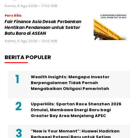
Kamis, 6 Agu 2026 - 17:00 WIB
Pers Rilis
Fair Finance Asia Desak Perbankan
Hentikan Pendanaan untuk Sektor
Batu Bara di ASEAN
Kamis, 6 Agu 2026 - 13:02 WIB
BERITA POPULER
Wealth Insights: Mengapa Investor
Berpengalaman Tidak Pernah
Mengabaikan Obligasi Pemerintah
UpperHills: Spartan Race Shenzhen 2026
Dimulai, Membawa Energi Baru bagi
Greater Bay Area Menjelang APEC
“Now is Your Moment”: Huawei Hadirkan
Berbagai Potensi Baru untuk Setiap