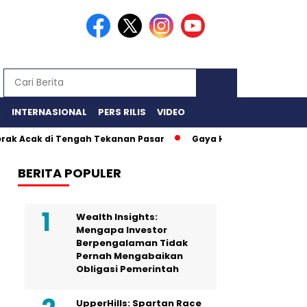
A
INTERNASIONAL
PERS RILIS
VIDEO
ak di Tengah Tekanan Pasar
Gaya Hidup Sehat “Mematikan” 
BERITA POPULER
Wealth Insights:
Mengapa Investor
Berpengalaman Tidak
Pernah Mengabaikan
Obligasi Pemerintah
UpperHills: Spartan Race