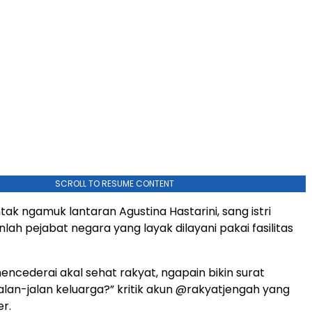
SCROLL TO RESUME CONTENT
ak ngamuk lantaran Agustina Hastarini, sang istri
lah pejabat negara yang layak dilayani pakai fasilitas
encederai akal sehat rakyat, ngapain bikin surat
alan-jalan keluarga?” kritik akun @rakyatjengah yang
er.