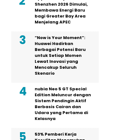
Shenzhen 2026 Dimulai,
Membawa Energi Baru
bagi Greater Bay Area
Menjelang APEC
“Now is Your Moment”:
Huawei Hadirkan
Berbagai Potensi Baru
untuk Setiap Momen
Lewat Inovasi yang
Mencakup Seluruh
Skenario
nubia Neo 5 GT Special
Edition Meluncur dengan
Sistem Pendingin Aktif
Berbasis Cairan dan
Udara yang Pertama di
Kelasnya
53% Pemberi Kerja