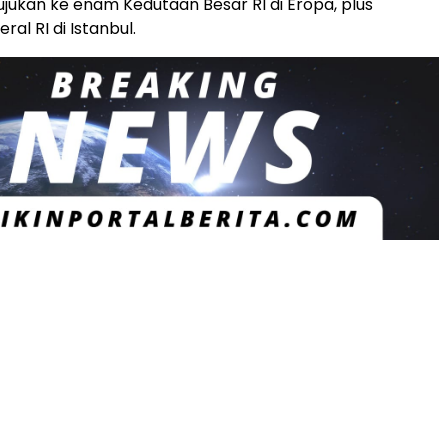
tujukan ke enam Kedutaan Besar RI di Eropa, plus
ral RI di Istanbul.