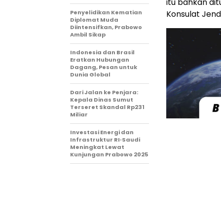
itu bahkan di
Penyelidikan Kematian
Konsulat Jende
Diplomat Muda
Diintensifkan, Prabowo
Ambil Sikap
Indonesia dan Brasil
Eratkan Hubungan
Dagang, Pesan untuk
Dunia Global
Dari Jalan ke Penjara:
Kepala Dinas Sumut
Terseret Skandal Rp231
Miliar
Investasi Energi dan
Infrastruktur RI‑Saudi
Meningkat Lewat
Kunjungan Prabowo 2025