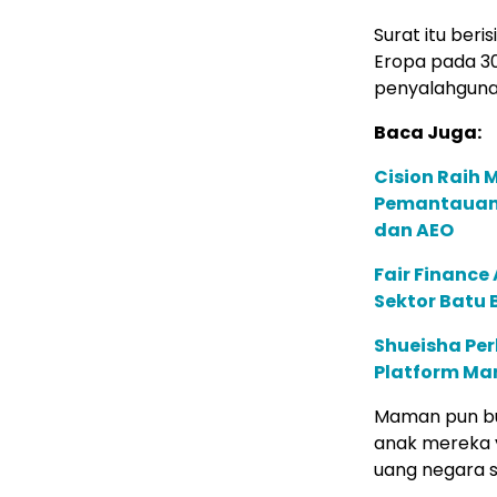
Surat itu ber
Eropa pada 30 
penyalahgun
Baca Juga:
Cision Raih
Pemantauan d
dan AEO
Fair Financ
Sektor Batu 
Shueisha Pe
Platform Ma
Maman pun bur
anak mereka y
uang negara 