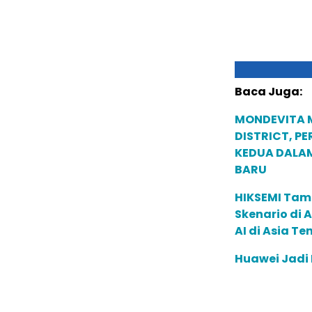
Baca Juga:
MONDEVITA 
DISTRICT, P
KEDUA DALA
BARU
HIKSEMI Tam
Skenario di
AI di Asia T
Huawei Jadi