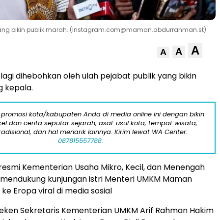
stri yang bikin publik marah. (Instagram.com@maman.abdurrahman.st)
A
A
A
lagi dihebohkan oleh ulah pejabat publik yang bikin
 kepala.
 promosi kota/kabupaten Anda di media online ini dengan bikin
kel dan cerita seputar sejarah, asal-usul kota, tempat wisata,
tradisional, dan hal menarik lainnya. Kirim lewat WA Center:
087815557788.
resmi Kementerian Usaha Mikro, Kecil, dan Menengah
mendukung kunjungan istri Menteri UMKM Maman
e Eropa viral di media sosial
teken Sekretaris Kementerian UMKM Arif Rahman Hakim