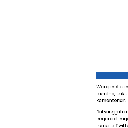
Warganet sont
menteri, bukan
kementerian.
“Ini sungguh m
negara demi j
ramai di Twitt