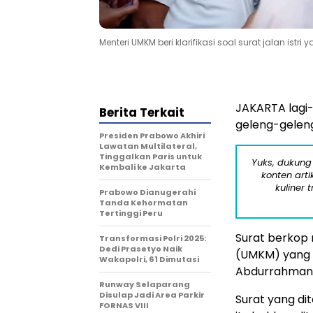
Menteri UMKM beri klarifikasi soal surat jalan i
JAKARTA lagi-
Berita Terkait
geleng-geleng
Presiden Prabowo Akhiri
Lawatan Multilateral,
Tinggalkan Paris untuk
Yuks, dukung
Kembali ke Jakarta
konten arti
kuliner 
Prabowo Dianugerahi
Tanda Kehormatan
Tertinggi Peru
Surat berkop 
Transformasi Polri 2025:
Dedi Prasetyo Naik
(UMKM) yang 
Wakapolri, 61 Dimutasi
Abdurrahman k
Runway Selaparang
Disulap Jadi Area Parkir
Surat yang di
FORNAS VIII