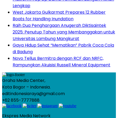
Lengkap
West Jakarta Gulkarmat Prepares 12 Rubber
Boats for Handling Inundation
Raih Dua Penghargaan Anugerah Diktisaintek
2025: Penutup Tahun yang Membanggakan untuk
Universitas Lambung Mangkurat
Gaya Hidup Sehat “Mematikan” Pabrik Coca Cola
di Badung
Novo Tellus Bermitra dengan RCF dan NRFC,
Rampungkan Akuisisi Russell Mineral Equipment
Graha Media Center,
Kota Bogor – Indonesia.
editindonesiaraya@gmail.com
+62 855-7777888
Ekspres Media Network