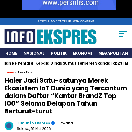
SCROLL TO CONTINUE WITH CONTENT
HOME
NASIONAL
POLITIK
EKONOMI
MEGAPOLITAN
njara: Kepala Dinas Sumut Terseret Skandal Rp231 Miliar
Cab
/
Home
Pers Rilis
Haier Jadi Satu-satunya Merek
Ekosistem IoT Dunia yang Tercantum
dalam Daftar “Kantar BrandZ Top
100” Selama Delapan Tahun
Berturut-turut
Tim Info Ekspres
- Pewarta
Selasa, 19 Mei 2026