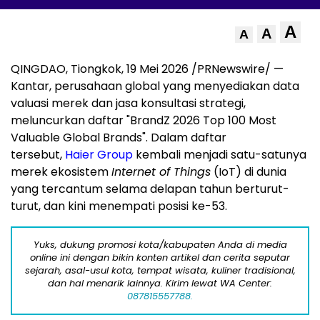
A
A
A
QINGDAO, Tiongkok
,
19 Mei 2026
/PRNewswire/ —
Kantar, perusahaan global yang menyediakan data
valuasi merek dan jasa konsultasi strategi,
meluncurkan daftar "BrandZ 2026 Top 100 Most
Valuable Global Brands". Dalam daftar
tersebut,
Haier Group
kembali menjadi satu-satunya
merek ekosistem
Internet of Things
(IoT) di dunia
yang tercantum selama delapan tahun berturut-
turut, dan kini menempati posisi ke-53.
Yuks, dukung promosi kota/kabupaten Anda di media
online ini dengan bikin konten artikel dan cerita seputar
sejarah, asal-usul kota, tempat wisata, kuliner tradisional,
dan hal menarik lainnya. Kirim lewat WA Center:
087815557788.