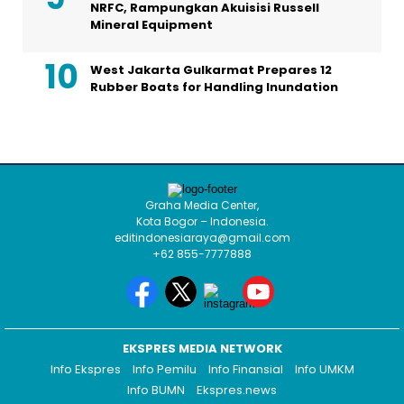
NRFC, Rampungkan Akuisisi Russell
Mineral Equipment
West Jakarta Gulkarmat Prepares 12
Rubber Boats for Handling Inundation
Graha Media Center,
Kota Bogor – Indonesia.
editindonesiaraya@gmail.com
+62 855-7777888
EKSPRES MEDIA NETWORK
Info Ekspres
Info Pemilu
Info Finansial
Info UMKM
Info BUMN
Ekspres.news