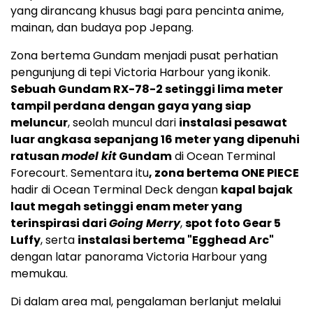
yang dirancang khusus bagi para pencinta anime,
mainan, dan budaya pop Jepang.
Zona bertema Gundam menjadi pusat perhatian
pengunjung di tepi Victoria Harbour yang ikonik.
Sebuah Gundam RX-78-2 setinggi lima meter
tampil perdana dengan gaya yang siap
meluncur
, seolah muncul dari
instalasi pesawat
luar angkasa sepanjang 16 meter yang dipenuhi
ratusan
model kit
Gundam
di Ocean Terminal
Forecourt. Sementara itu
, zona bertema ONE PIECE
hadir di Ocean Terminal Deck dengan
kapal bajak
laut megah setinggi enam meter yang
terinspirasi dari
Going Merry
,
spot foto Gear 5
Luffy
, serta
instalasi bertema "Egghead Arc"
dengan latar panorama Victoria Harbour yang
memukau.
Di dalam area mal, pengalaman berlanjut melalui