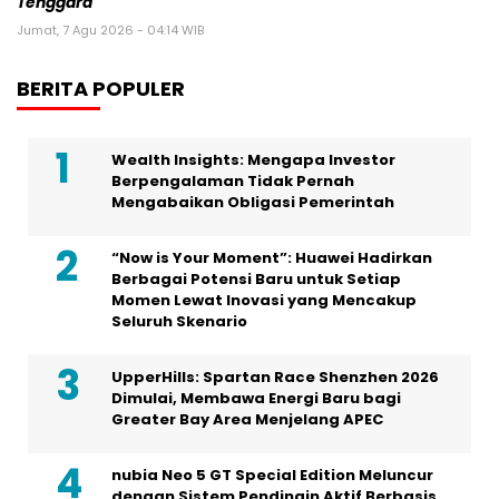
Tenggara
Jumat, 7 Agu 2026 - 04:14 WIB
BERITA POPULER
Wealth Insights: Mengapa Investor
Berpengalaman Tidak Pernah
Mengabaikan Obligasi Pemerintah
“Now is Your Moment”: Huawei Hadirkan
Berbagai Potensi Baru untuk Setiap
Momen Lewat Inovasi yang Mencakup
Seluruh Skenario
UpperHills: Spartan Race Shenzhen 2026
Dimulai, Membawa Energi Baru bagi
Greater Bay Area Menjelang APEC
nubia Neo 5 GT Special Edition Meluncur
dengan Sistem Pendingin Aktif Berbasis