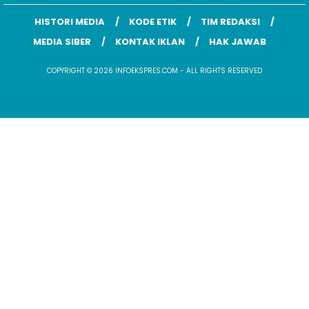
HISTORI MEDIA
KODE ETIK
TIM REDAKSI
MEDIA SIBER
KONTAK IKLAN
HAK JAWAB
COPYRIGHT © 2026 INFOEKSPRES.COM - ALL RIGHTS RESERVED