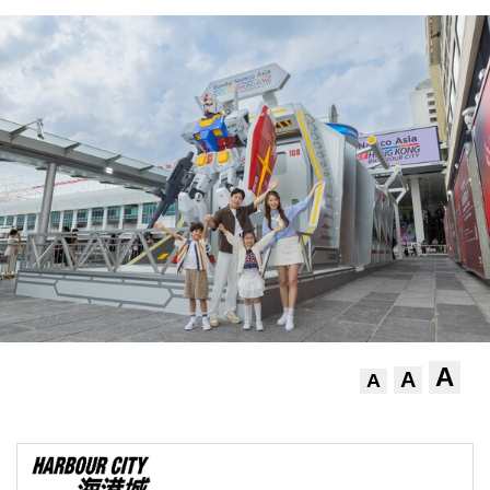
A
A
A