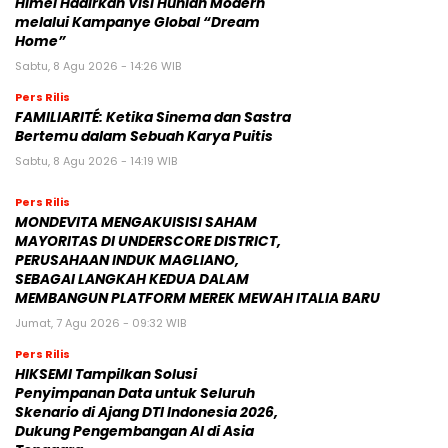
Himel Hadirkan Visi Hunian Modern
melalui Kampanye Global “Dream
Home”
Sabtu, 8 Agu 2026 - 14:26 WIB
Pers Rilis
FAMILIARITÉ: Ketika Sinema dan Sastra
Bertemu dalam Sebuah Karya Puitis
Sabtu, 8 Agu 2026 - 14:19 WIB
Pers Rilis
MONDEVITA MENGAKUISISI SAHAM
MAYORITAS DI UNDERSCORE DISTRICT,
PERUSAHAAN INDUK MAGLIANO,
SEBAGAI LANGKAH KEDUA DALAM
MEMBANGUN PLATFORM MEREK MEWAH ITALIA BARU
Jumat, 7 Agu 2026 - 09:32 WIB
Pers Rilis
HIKSEMI Tampilkan Solusi
Penyimpanan Data untuk Seluruh
Skenario di Ajang DTI Indonesia 2026,
Dukung Pengembangan AI di Asia