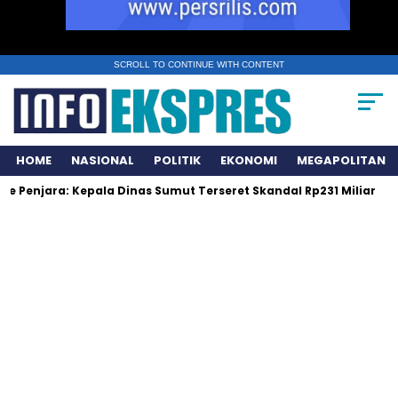
SCROLL TO CONTINUE WITH CONTENT
HOME
NASIONAL
POLITIK
EKONOMI
MEGAPOLITAN
a: Kepala Dinas Sumut Terseret Skandal Rp231 Miliar
Cabai N