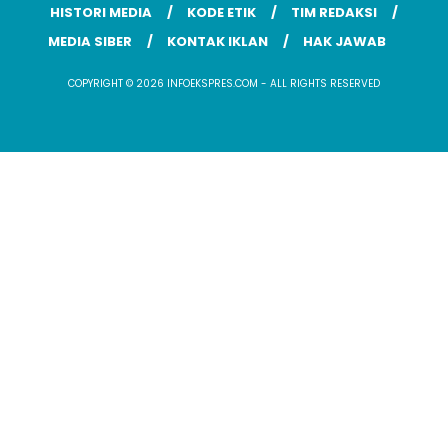
HISTORI MEDIA
KODE ETIK
TIM REDAKSI
MEDIA SIBER
KONTAK IKLAN
HAK JAWAB
COPYRIGHT © 2026 INFOEKSPRES.COM - ALL RIGHTS RESERVED