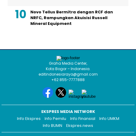
Novo Tellus Bermitra dengan RCF dan
NRFC, Rampungkan Akuisisi Russell
Mineral Equipment
Graha Media Center,
Kota Bogor – Indonesia.
editindonesiaraya@gmail.com
+62 855-7777888
EKSPRES MEDIA NETWORK
Info Ekspres
Info Pemilu
Info Finansial
Info UMKM
Info BUMN
Ekspres.news