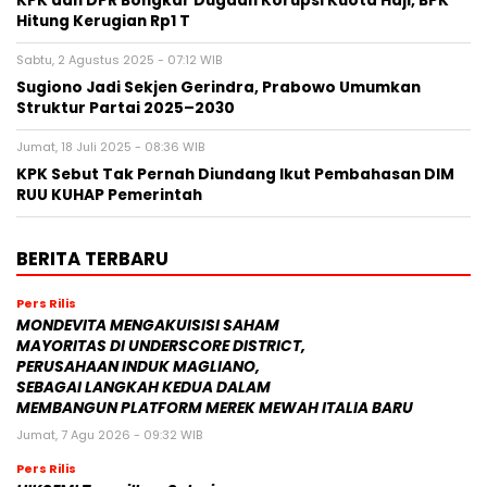
KPK dan DPR Bongkar Dugaan Korupsi Kuota Haji, BPK
Hitung Kerugian Rp1 T
Sabtu, 2 Agustus 2025 - 07:12 WIB
Sugiono Jadi Sekjen Gerindra, Prabowo Umumkan
Struktur Partai 2025–2030
Jumat, 18 Juli 2025 - 08:36 WIB
KPK Sebut Tak Pernah Diundang Ikut Pembahasan DIM
RUU KUHAP Pemerintah
BERITA TERBARU
Pers Rilis
MONDEVITA MENGAKUISISI SAHAM
MAYORITAS DI UNDERSCORE DISTRICT,
PERUSAHAAN INDUK MAGLIANO,
SEBAGAI LANGKAH KEDUA DALAM
MEMBANGUN PLATFORM MEREK MEWAH ITALIA BARU
Jumat, 7 Agu 2026 - 09:32 WIB
Pers Rilis