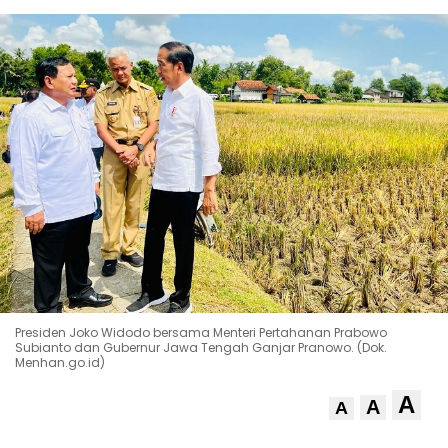
Presiden Joko Widodo bersama Menteri Pertahanan Prabowo
Subianto dan Gubernur Jawa Tengah Ganjar Pranowo. (Dok.
Menhan.go.id)
A
A
A