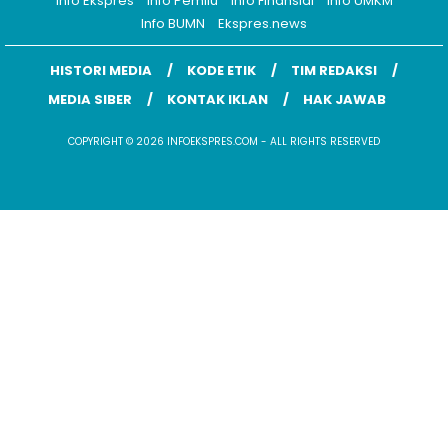
Info Ekspres
Info Pemilu
Info Finansial
Info UMKM
Info BUMN
Ekspres.news
HISTORI MEDIA
KODE ETIK
TIM REDAKSI
MEDIA SIBER
KONTAK IKLAN
HAK JAWAB
COPYRIGHT © 2026 INFOEKSPRES.COM - ALL RIGHTS RESERVED