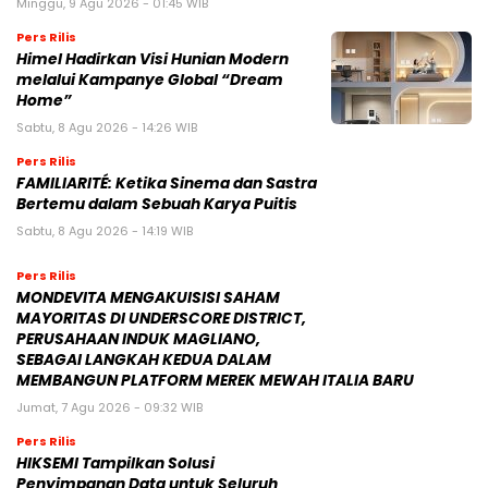
Minggu, 9 Agu 2026 - 01:45 WIB
Pers Rilis
Himel Hadirkan Visi Hunian Modern
melalui Kampanye Global “Dream
Home”
Sabtu, 8 Agu 2026 - 14:26 WIB
Pers Rilis
FAMILIARITÉ: Ketika Sinema dan Sastra
Bertemu dalam Sebuah Karya Puitis
Sabtu, 8 Agu 2026 - 14:19 WIB
Pers Rilis
MONDEVITA MENGAKUISISI SAHAM
MAYORITAS DI UNDERSCORE DISTRICT,
PERUSAHAAN INDUK MAGLIANO,
SEBAGAI LANGKAH KEDUA DALAM
MEMBANGUN PLATFORM MEREK MEWAH ITALIA BARU
Jumat, 7 Agu 2026 - 09:32 WIB
Pers Rilis
HIKSEMI Tampilkan Solusi
Penyimpanan Data untuk Seluruh