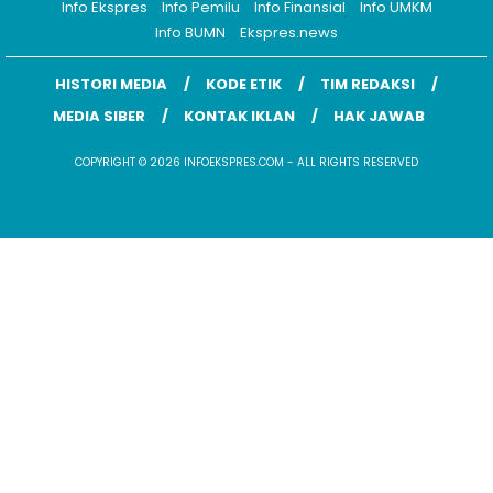
Info Ekspres
Info Pemilu
Info Finansial
Info UMKM
Info BUMN
Ekspres.news
HISTORI MEDIA
KODE ETIK
TIM REDAKSI
MEDIA SIBER
KONTAK IKLAN
HAK JAWAB
COPYRIGHT © 2026 INFOEKSPRES.COM - ALL RIGHTS RESERVED