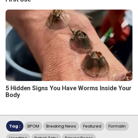
5 Hidden Signs You Have Worms Inside Your
Body
Tag :
BPOM
Breaking News
Featured
Formalin