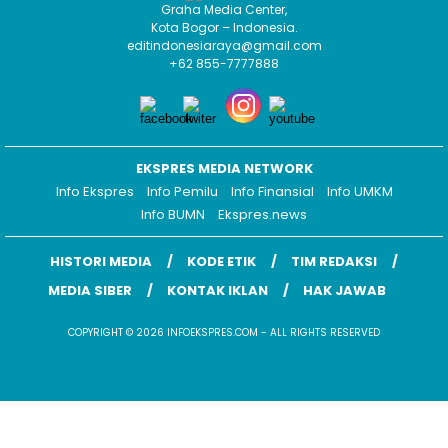
Graha Media Center,
Kota Bogor – Indonesia.
editindonesiaraya@gmail.com
+62 855-7777888
EKSPRES MEDIA NETWORK
Info Ekspres
Info Pemilu
Info Finansial
Info UMKM
Info BUMN
Ekspres.news
HISTORI MEDIA
KODE ETIK
TIM REDAKSI
MEDIA SIBER
KONTAK IKLAN
HAK JAWAB
COPYRIGHT © 2026 INFOEKSPRES.COM - ALL RIGHTS RESERVED