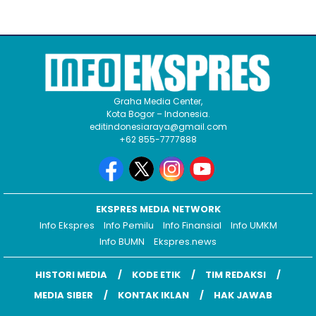
Graha Media Center,
Kota Bogor – Indonesia.
editindonesiaraya@gmail.com
+62 855-7777888
EKSPRES MEDIA NETWORK
Info Ekspres
Info Pemilu
Info Finansial
Info UMKM
Info BUMN
Ekspres.news
HISTORI MEDIA
KODE ETIK
TIM REDAKSI
MEDIA SIBER
KONTAK IKLAN
HAK JAWAB