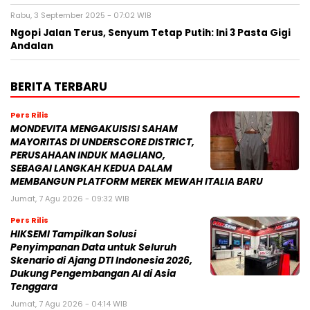
Rabu, 3 September 2025 - 07:02 WIB
Ngopi Jalan Terus, Senyum Tetap Putih: Ini 3 Pasta Gigi
Andalan
BERITA TERBARU
Pers Rilis
MONDEVITA MENGAKUISISI SAHAM
MAYORITAS DI UNDERSCORE DISTRICT,
PERUSAHAAN INDUK MAGLIANO,
SEBAGAI LANGKAH KEDUA DALAM
MEMBANGUN PLATFORM MEREK MEWAH ITALIA BARU
Jumat, 7 Agu 2026 - 09:32 WIB
Pers Rilis
HIKSEMI Tampilkan Solusi
Penyimpanan Data untuk Seluruh
Skenario di Ajang DTI Indonesia 2026,
Dukung Pengembangan AI di Asia
Tenggara
Jumat, 7 Agu 2026 - 04:14 WIB